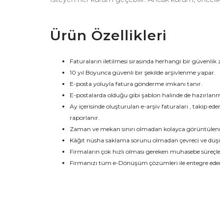
Ürün Özellikleri
Faturaların iletilmesi sırasında herhangi bir güvenl
10 yıl Boyunca güvenli bir şekilde arşivlenme yapar.
E-posta yoluyla fatura gönderme imkanı tanır.
E-postalarda olduğu gibi şablon halinde de hazırlanm
Ay içerisinde oluşturulan e-arşiv faturaları , takip e
raporlanır.
Zaman ve mekan sınırı olmadan kolayca görüntülen
Kâğıt nüsha saklama sorunu olmadan çevreci ve düşük
Firmaların çok hızlı olması gereken muhasebe süreçle
Firmanızı tüm e-Dönüşüm çözümleri ile entegre ederek, 