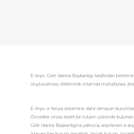
E-Arşiv; Gelir İdaresi Başkanlığı tarafından belirl
oluşturulması, elektronik ortamda muhafazası, ibr
E-Arşiv, e-fatura sistemine dahil olmayan kurumlar 
Öncelikle cirosu belirli bir tutarın üzerinde buluna
Gelir İdaresi Başkanlığına yalnızca, arşivlenen e-arşi
İsteyen her kurum geçebilir. Ancak kurum, öncelikl