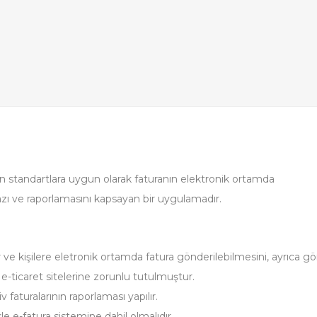
enen standartlara uygun olarak faturanın elektronik ortamda
azı ve raporlamasını kapsayan bir uygulamadır.
ve kişilere eletronik ortamda fatura gönderilebilmesini, ayrıca gön
n e-ticaret sitelerine zorunlu tutulmuştur.
v faturalarının raporlaması yapılır.
e e-fatura sistemine dahil olmalıdır.