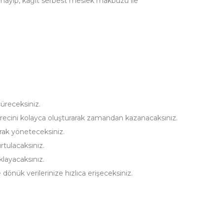
mayıp, kağıt serbest meslek makbuzu ile
üreceksiniz.
ecini kolayca oluşturarak zamandan kazanacaksınız.
olarak yöneteceksiniz.
tulacaksınız.
klayacaksınız.
dönük verilerinize hızlıca erişeceksiniz.