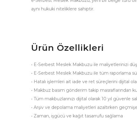
e-Serbest Meslek Makbuzu, yeni bir belge türü ol
aynı hukuki niteliklere sahiptir.
Ürün Özellikleri
• E-Serbest Meslek Makbuzu ile maliyetlerinizi düş
• E-Serbest Meslek Makbuzu ile tüm raporlama sür
• Hatalı işlemleri ait iade ve ret süreçlerini dijital 
• Makbuz basım gönderim takip masraflarından kur
• Tüm makbuzlarınızı dijital olarak 10 yıl güvenle sa
• Arşiv ve depolama maliyetleri azaltırken geçmişe 
• Zaman, işgücü ve kağıt tasarrufu sağlama